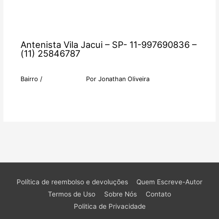
Antenista Vila Jacui – SP- 11-997690836 –
(11) 25846787
Bairro
/
Por
Jonathan Oliveira
Política de reembolso e devoluções
Quem Escreve-Autor
Termos de Uso
Sobre Nós
Contato
Politica de Privacidade