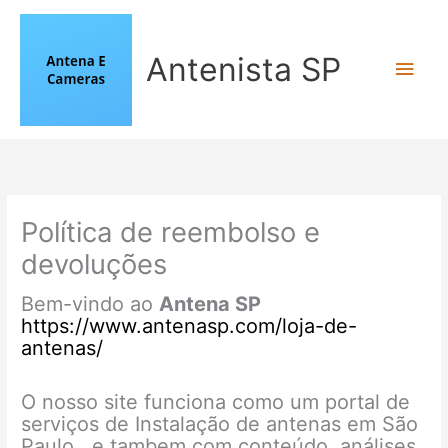
Ir
para
o
Antenista SP
Men
conteúdo
princ
Política de reembolso e
devoluções
Bem-vindo ao
Antena SP
https://www.antenasp.com/loja-de-
antenas/
O nosso site funciona como um portal de
serviços de Instalação de antenas em São
Paulo , e tambem com conteúdo, análises,