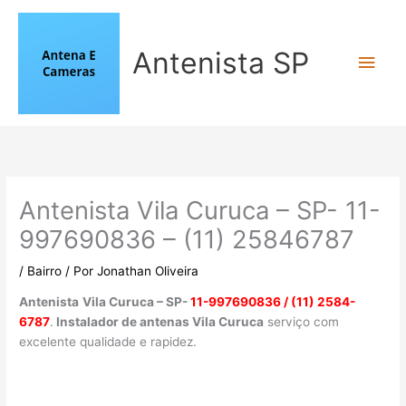
Ir
para
o
Antenista SP
Men
conteúdo
princ
Antenista Vila Curuca – SP- 11-
997690836 – (11) 25846787
/
Bairro
/ Por
Jonathan Oliveira
Antenista
Vila Curuca – SP-
11-997690836 / (11) 2584-
6787
.
Instalador de antenas Vila Curuca
serviço com
excelente qualidade e rapidez.