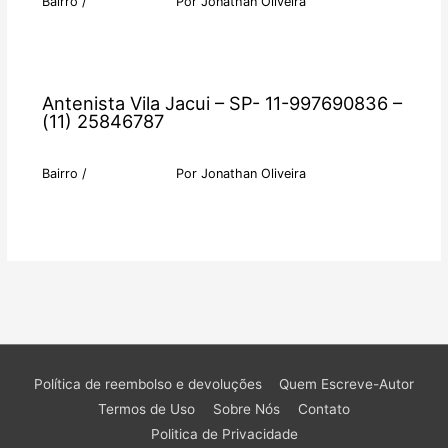
Bairro
/
Por
Jonathan Oliveira
Antenista Vila Jacui – SP- 11-997690836 –
(11) 25846787
Bairro
/
Por
Jonathan Oliveira
Política de reembolso e devoluções
Quem Escreve-Autor
Termos de Uso
Sobre Nós
Contato
Politica de Privacidade