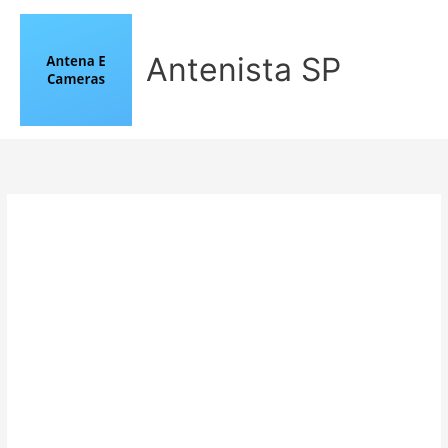
Ir
para
o
Antenista SP
conteúdo