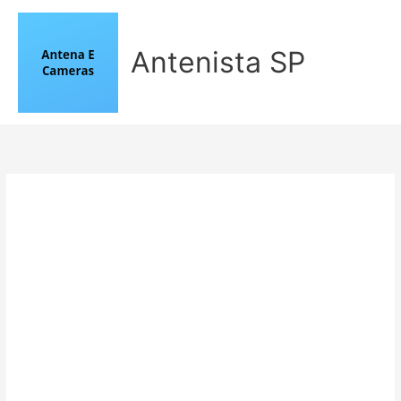
Ir
para
o
Antenista SP
conteúdo