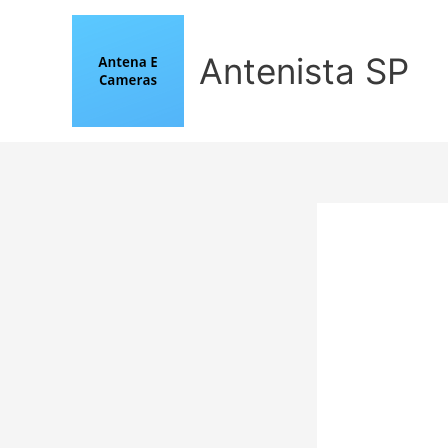
Ir
para
o
Antenista SP
conteúdo