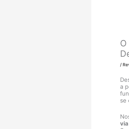
O 
De
/
Re
Des
a p
fun
se 
Nos
via