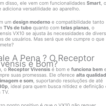
m disso, ele vem com funcionalidades
Smart
, 
 adiciona versatilidade ao aparelho.
m um
design moderno
e compatibilidade tanto
m
TVs de tubo
quanto com
telas planas
, o
ensis VX10 se ajusta às necessidades de diver
os de usuários. Mas será que ele cumpre o que
omete?
ale A Pena ? O Receptor
ivensis é Bom?
m, o
Receptor Vivensis
é bom e
funciona bem
mpre suas promessas. Ele oferece
alta qualida
 imagem e som
, suportando resoluções de até
80p
, ideal para quem busca nitidez e definição
 TV.
ro ponto positivo é que o VX10 não requer