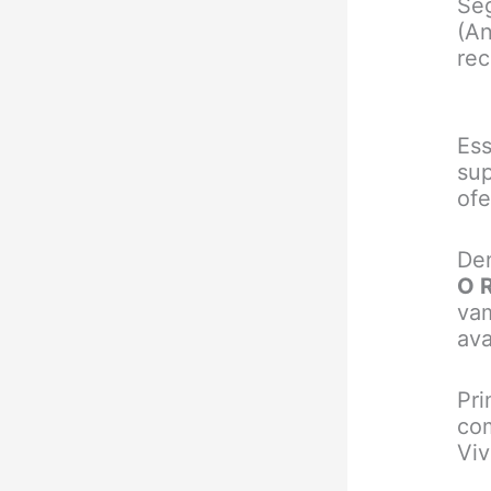
Se
(An
rec
Ess
sup
ofe
Den
O 
vam
ava
Pri
com
Viv