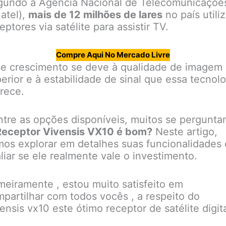
gundo a Agência Nacional de Telecomunicaçõe
atel),
mais de 12 milhões de lares
no país utili
eptores via satélite para assistir TV.
Compre Aqui No Mercado Livre
e crescimento se deve à qualidade de imagem
erior e à estabilidade de sinal que essa tecnolo
rece.
tre as opções disponíveis, muitos se pergunta
Receptor Vivensis VX10 é bom?
Neste artigo,
os explorar em detalhes suas funcionalidades 
liar se ele realmente vale o investimento.
meiramente , estou muito satisfeito em
partilhar com todos vocês , a respeito do
ensis vx10 este ótimo receptor de satélite digita