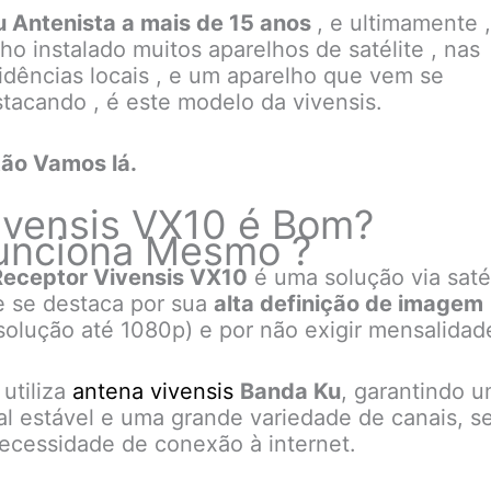
u Antenista a mais de 15 anos
, e ultimamente 
ho instalado muitos aparelhos de satélite , nas
idências locais , e um aparelho que vem se
tacando , é este modelo da vivensis.
tão Vamos lá.
ivensis VX10 é Bom?
unciona Mesmo ?
Receptor Vivensis VX10
é uma solução via saté
 se destaca por sua
alta definição de imagem
solução até 1080p) e por não exigir mensalidad
 utiliza
antena vivensis
Banda Ku
, garantindo 
al estável e uma grande variedade de canais, 
ecessidade de conexão à internet.