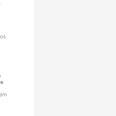
o
sos
e
de
 em