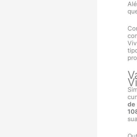
Alé
que
Co
co
Viv
tip
pr
V
V
Si
cu
de
10
sua
Out