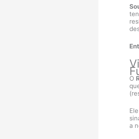
So
ten
res
des
En
V
F
O
que
(re
Ele
sin
a n