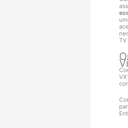
ass
eco
uma
ace
nec
TV 
O
V
Com
VX1
com
C
par
Ent