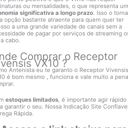
inaturas ou mensalidades, o que representa u
nomia significativa a longo prazo
. Isso o torn
 opção bastante atraente para quem quer ter
sso a uma grande variedade de canais sem a
essidade de pagar por serviços de streaming o
a cabo.
nde Comprar o Receptor
ivensis VX10 ?
o Antenista eu te garanto o Receptor Vivensi
0 é bom mesmo , funciona e vale muito a pen
prar.
om
estoques limitados
, é importante agir rápido
a garantir o seu. Nossa Indicação Site Confiave
rega Rápida.