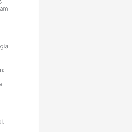
s
zam
gia
m:
e
l.