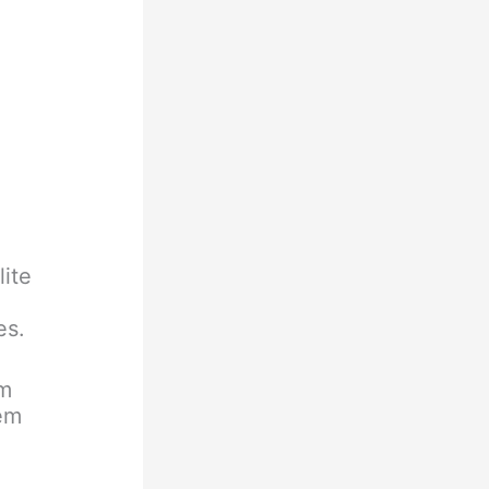
,
lite
es.
um
sem