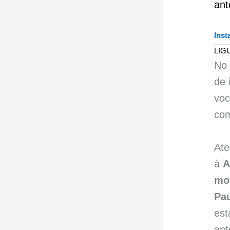
ant
Inst
LIG
No 
de
voc
com
Ate
à
A
mo
Pau
est
ant