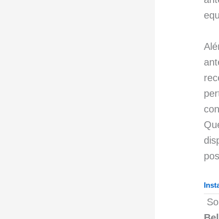
equ
Alé
ant
rec
pe
con
Que
dis
pos
Inst
So
Be