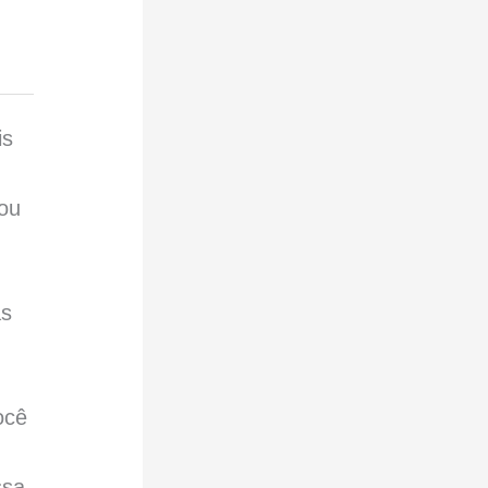
is
 ou
as
ocê
ssa