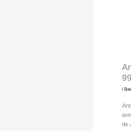
An
99
/
Bai
Ant
ant
de 