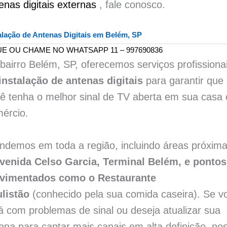
enas digitais externas
, fale conosco.
alação de Antenas Digitais em Belém, SP
UE OU CHAME NO WHATSAPP
11 – 997690836
bairro Belém, SP, oferecemos serviços profissiona
instalação de antenas digitais
para garantir que
ê tenha o melhor sinal de TV aberta em sua casa
ércio.
ndemos em toda a região, incluindo áreas próxim
venida Celso Garcia, Terminal Belém, e pontos
vimentados como o Restaurante
listão
(conhecido pela sua comida caseira). Se v
á com problemas de sinal ou deseja atualizar sua
ena para captar mais canais em alta definição, no