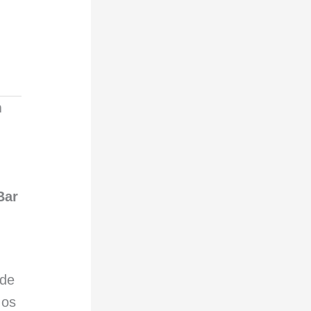
m
Bar
 de
 os