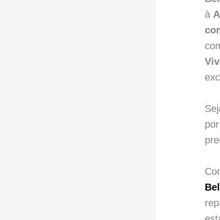
à
A
co
co
Viv
exc
Sej
por
pre
Co
Be
rep
est