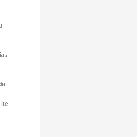
u
ias
da
ite