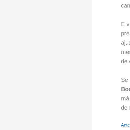
can
E v
pre
aju
mer
de 
Se 
Boc
má 
de 
Ante