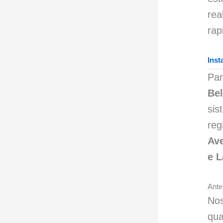
rea
rap
Inst
Pa
Be
si
reg
Ave
e 
Ante
Nos
qua