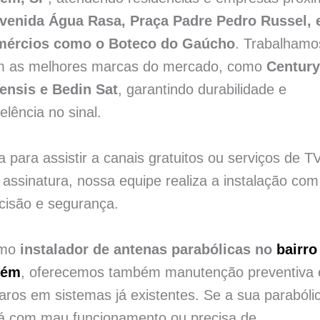
venida Água Rasa, Praça Padre Pedro Russel, 
mércios como o Boteco do Gaúcho
. Trabalhamo
m as melhores marcas do mercado, como
Century
ensis e Bedin Sat
, garantindo durabilidade e
elência no sinal.
a para assistir a canais gratuitos ou serviços de T
 assinatura, nossa equipe realiza a instalação com
cisão e segurança.
mo
instalador de antenas parabólicas no
bairro
lém
, oferecemos também manutenção preventiva 
aros em sistemas já existentes. Se a sua parabóli
á com mau funcionamento ou precisa de